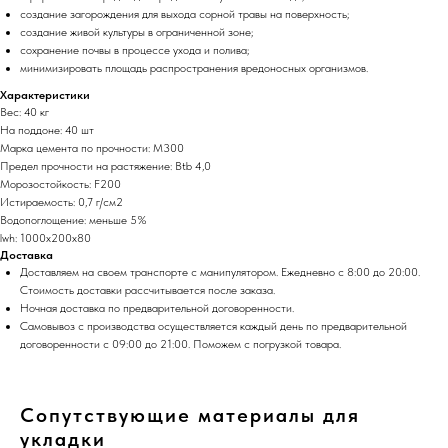
создание загорождения для выхода сорной травы на поверхность;
создание живой культуры в ограниченной зоне;
сохранение почвы в процессе ухода и полива;
минимизировать площадь распространения вредоносных организмов.
Характеристики
Вес: 40 кг
На поддоне: 40 шт
Марка цемента по прочности: М300
Предел прочности на растяжение: Btb 4,0
Морозостойкость: F200
Истираемость: 0,7 г/cм2
Водопоглощение: меньше 5%
lwh: 1000x200x80
Доставка
Доставляем на своем транспорте с манипулятором. Ежедневно с 8:00 до 20:00.
Стоимость доставки рассчитывается после заказа.
Ночная доставка по предварительной договоренности.
Самовывоз с производства осуществляется каждый день по предварительной
договоренности с 09:00 до 21:00. Поможем с погрузкой товара.
Сопутствующие материалы для
укладки