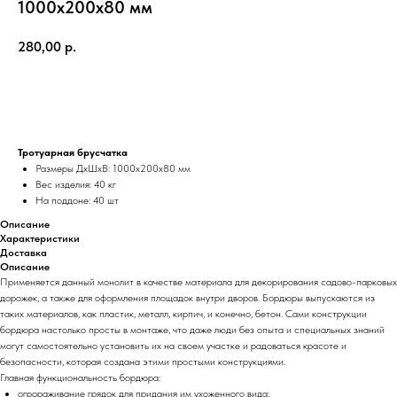
1000х200х80 мм
280,00
р.
Добавить в корзину
Тротуарная брусчатка
Размеры ДхШхВ: 1000х200х80 мм
Вес изделия: 40 кг
На поддоне: 40 шт
Описание
Характеристики
Доставка
Описание
Применяется данный монолит в качестве материала для декорирования садово-парковых
дорожек, а также для оформления площадок внутри дворов. Бордюры выпускаются из
таких материалов, как пластик, металл, кирпич, и конечно, бетон. Сами конструкции
бордюра настолько просты в монтаже, что даже люди без опыта и специальных знаний
могут самостоятельно установить их на своем участке и радоваться красоте и
безопасности, которая создана этими простыми конструкциями.
Главная функциональность бордюра:
огрораживание грядок для придания им ухоженного вида;