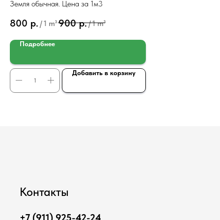
Земля обычная. Цена за 1м3
Ще
800
р.
900
р.
1 
/
1 m³
/
1 m³
Подробнее
Добавить в корзину
Контакты
+7 (911) 925-42-24