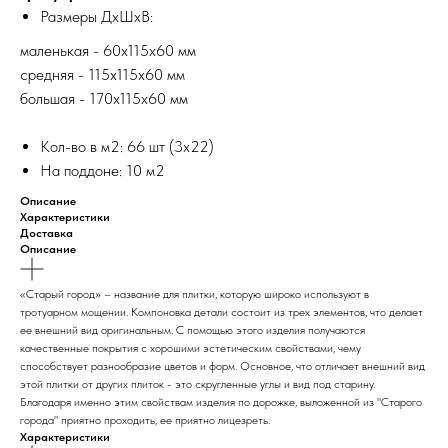
Размеры ДхШхВ:
маленькая - 60х115х60 мм
средняя - 115х115х60 мм
большая - 170х115х60 мм
Кол-во в м2: 66 шт (3х22)
На поддоне: 10 м2
Описание
Характеристики
Доставка
Описание
«Старый город» – название для плитки, которую широко используют в
тротуарном мощении. Компоновка детали состоит из трех элементов, что делает
ее внешний вид оригинальным. С помощью этого изделия получаются
качественные покрытия с хорошими эстетическим свойствами, чему
способствует разнообразие цветов и форм. Основное, что отличает внешний вид
этой плитки от других плиток - это скругленные углы и вид под старину.
Благодаря именно этим свойствам изделия по дорожке, выложенной из "Старого
города" приятно проходить, ее приятно лицезреть.
Характеристики