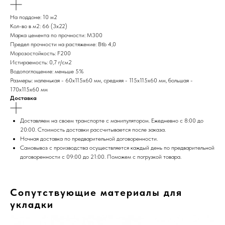
На поддоне: 10 м2
Кол-во в м2: 66 (3х22)
Марка цемента по прочности: М300
Предел прочности на растяжение: Btb 4,0
Морозостойкость: F200
Истираемость: 0,7 г/cм2
Водопоглощение: меньше 5%
Размеры: маленькая - 60х115х60 мм, средняя - 115х115х60 мм, большая -
170х115х60 мм
Доставка
Доставляем на своем транспорте с манипулятором. Ежедневно с 8:00 до
20:00. Стоимость доставки рассчитывается после заказа.
Ночная доставка по предварительной договоренности.
Самовывоз с производства осуществляется каждый день по предварительной
договоренности с 09:00 до 21:00. Поможем с погрузкой товара.
Сопутствующие материалы для
укладки