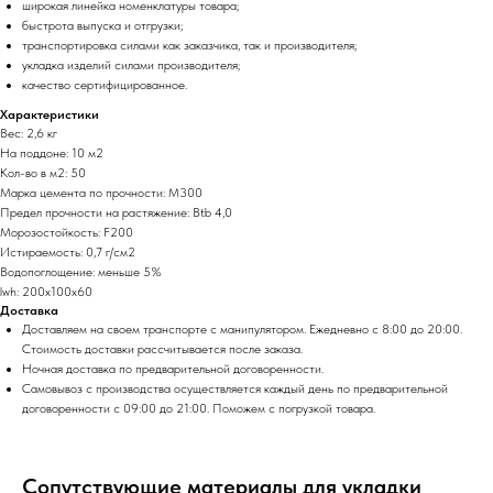
широкая линейка номенклатуры товара;
быстрота выпуска и отгрузки;
транспортировка силами как заказчика, так и производителя;
укладка изделий силами производителя;
качество сертифицированное.
Характеристики
Вес: 2,6 кг
На поддоне: 10 м2
Кол-во в м2: 50
Марка цемента по прочности: М300
Предел прочности на растяжение: Btb 4,0
Морозостойкость: F200
Истираемость: 0,7 г/cм2
Водопоглощение: меньше 5%
lwh: 200x100x60
Доставка
Доставляем на своем транспорте с манипулятором. Ежедневно с 8:00 до 20:00.
Стоимость доставки рассчитывается после заказа.
Ночная доставка по предварительной договоренности.
Самовывоз с производства осуществляется каждый день по предварительной
договоренности с 09:00 до 21:00. Поможем с погрузкой товара.
Сопутствующие материалы для укладки