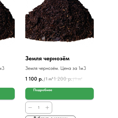
Земля чернозём
м3
Земля чернозём. Цена за 1м3
1 100
р.
1 200
р.
/
1 m³
/
1 m³
Подробнее
Добавить в корзину