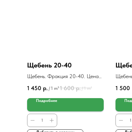
Щебень 20-40
Щебе
Щебень. Фракция 20-40. Цена
Щебень
за 1м3
за 1м3
1 450
р.
1 600
р.
1 500
/
1 m³
/
1 m³
Подробнее
Под
Добавить в корзину
Доб