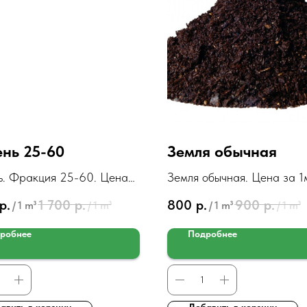
нь 25-60
Земля обычная
. Фракция 25-60. Цена
Земля обычная. Цена за 1
р.
1 700
р.
800
р.
900
р.
/
1 m³
/
1 m³
/
1 m³
/
1 m³
робнее
Подробнее
авить в корзину
Добавить в корзину