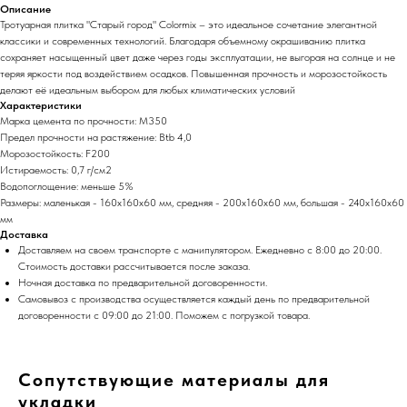
Описание
Тротуарная плитка "Старый город" Colormix – это идеальное сочетание элегантной
классики и современных технологий. Благодаря объемному окрашиванию плитка
сохраняет насыщенный цвет даже через годы эксплуатации, не выгорая на солнце и не
теряя яркости под воздействием осадков. Повышенная прочность и морозостойкость
делают её идеальным выбором для любых климатических условий
Характеристики
Марка цемента по прочности: М350
Предел прочности на растяжение: Btb 4,0
Морозостойкость: F200
Истираемость: 0,7 г/cм2
Водопоглощение: меньше 5%
Размеры: маленькая - 160х160х60 мм, средняя - 200х160х60 мм, большая - 240х160х60
мм
Доставка
Доставляем на своем транспорте с манипулятором. Ежедневно с 8:00 до 20:00.
Стоимость доставки рассчитывается после заказа.
Ночная доставка по предварительной договоренности.
Самовывоз с производства осуществляется каждый день по предварительной
договоренности с 09:00 до 21:00. Поможем с погрузкой товара.
Сопутствующие материалы для
укладки