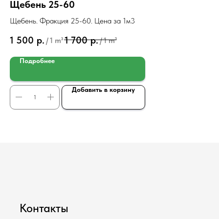
Щебень 25-60
Щ
Щебень. Фракция 25-60. Цена за 1м3
Ще
1 500
р.
1 700
р.
2 
/
1 m³
/
1 m³
Подробнее
Добавить в корзину
Контакты