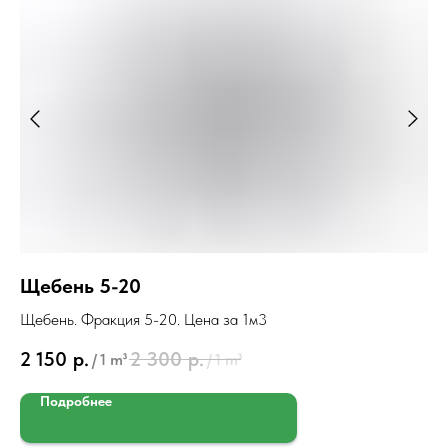
Щебень 5-20
П
Щебень. Фракция 5-20. Цена за 1м3
Пе
2 150
р.
2 300
р.
6
/
1 m³
/
1 m³
Подробнее