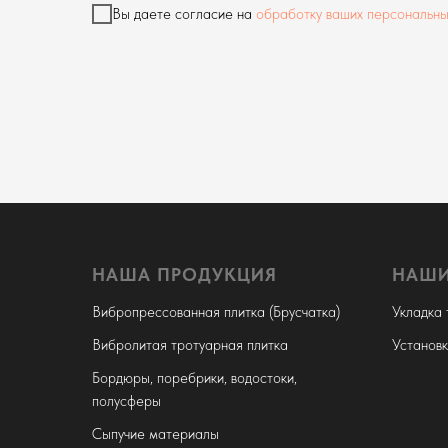
Вы даете согласие на
обработку ваших персональны
НАША ПРОДУКЦИЯ
НАШИ
Вибропрессованная плитка (Брусчатка)
Укладка 
Вибролитая тротуарная плитка
Установ
Бордюры, поребрики, водостоки,
полусферы
Сыпучие материалы