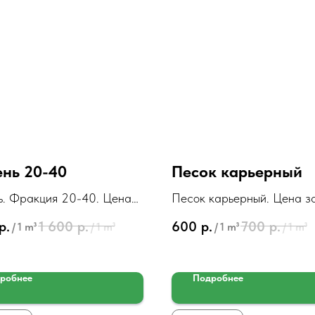
нь 20-40
Песок карьерный
. Фракция 20-40. Цена
Песок карьерный. Цена з
р.
1 600
р.
600
р.
700
р.
/
1 m³
/
1 m³
/
1 m³
/
1 m³
робнее
Подробнее