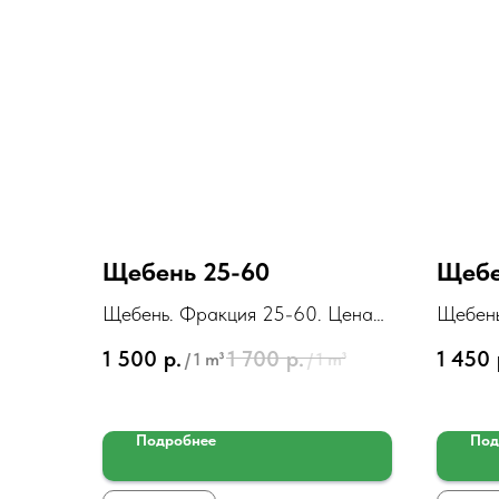
Щебень 25-60
Щебе
Щебень. Фракция 25-60. Цена
Щебень
за 1м3
за 1м3
1 500
р.
1 700
р.
1 450
/
1 m³
/
1 m³
Подробнее
Под