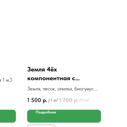
Земля 4ёх
компонентная с
а 1 м3
биогумусом
Земля, песок, опилки, биогумус.
Цена за 1м3
1 500
р.
1 700
р.
/
1 m³
/
1 m³
Подробнее