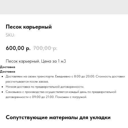
Песок карьерный
SKU:
600,00
р.
700,00
р.
Песок карьерный. Цена за 1 м3
Доставка
Доставка
Доставляем на своем транспорте. Ежедневно с 8:00 до 20:00. Стоимость доставки
рассчитывается после заказа.
Ночная доставка по предварительной договоренности.
Самовывоз с производства осуществляется каждый день по предварительной
договоренности с 09:00 до 21:00. Поможем с погрузкой.
Сопутствующие материалы для укладки