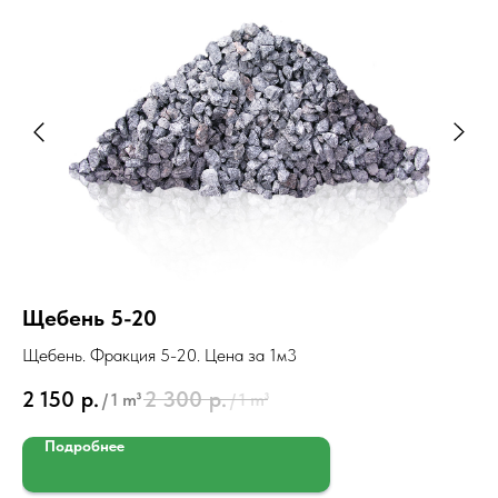
Щебень 5-20
Щ
Щебень. Фракция 5-20. Цена за 1м3
Ще
2 150
р.
2 300
р.
1 
/
1 m³
/
1 m³
Подробнее