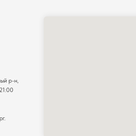
ый р-н,
21:00
г.