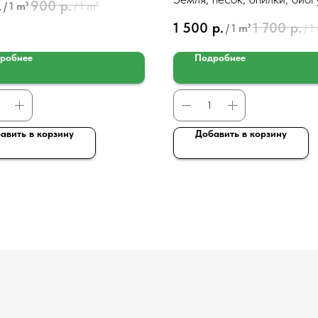
.
900
р.
/
1 m³
/
1 m³
Цена за 1м3
1 500
р.
1 700
р.
/
1 m³
/
1
робнее
Подробнее
авить в корзину
Добавить в корзину