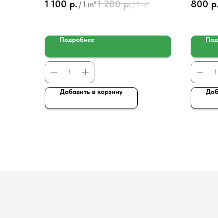
1 100
р.
1 200
р.
800
р
/
1 m³
/
1 m³
Подробнее
Под
Добавить в корзину
Доб