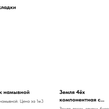
кладки
к намывной
Земля 4ёх
компонентная с
намывной. Цена за 1м3
биогумусом
Земля, песок, опилки, биог