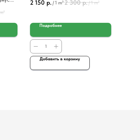
2 150
р.
2 300
р.
/
1 m³
/
1 m³
 m³
Подробнее
Добавить в корзину